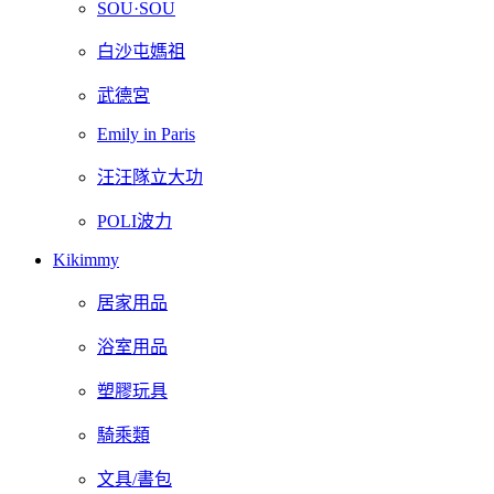
SOU·SOU
白沙屯媽祖
武德宮
Emily in Paris
汪汪隊立大功
POLI波力
Kikimmy
居家用品
浴室用品
塑膠玩具
騎乘類
文具/書包