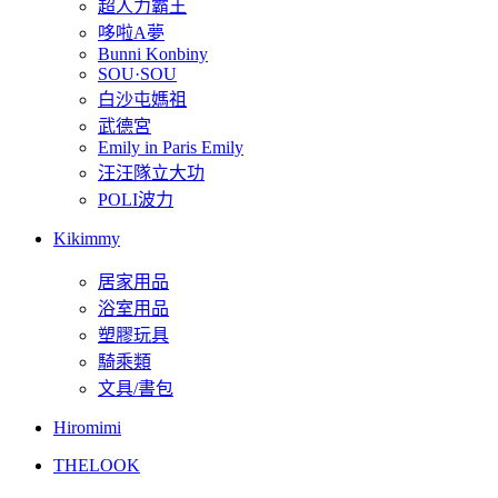
超人力霸王
哆啦A夢
Bunni Konbiny
SOU·SOU
白沙屯媽祖
武德宮
Emily in Paris Emily
汪汪隊立大功
POLI波力
Kikimmy
居家用品
浴室用品
塑膠玩具
騎乘類
文具/書包
Hiromimi
THELOOK