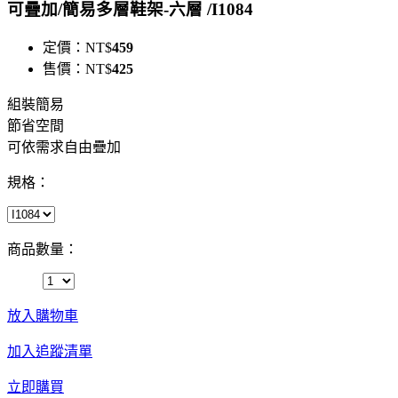
可疊加/簡易多層鞋架-六層 /I1084
定價：
NT$
459
售價：
NT$
425
組裝簡易
節省空間
可依需求自由疊加
規格：
商品數量：
放入購物車
加入追蹤清單
立即購買