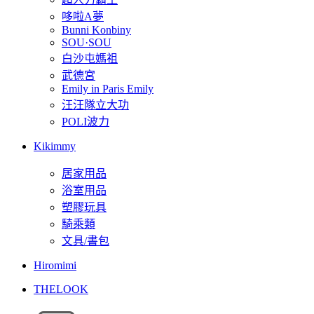
哆啦A夢
Bunni Konbiny
SOU·SOU
白沙屯媽祖
武德宮
Emily in Paris Emily
汪汪隊立大功
POLI波力
Kikimmy
居家用品
浴室用品
塑膠玩具
騎乘類
文具/書包
Hiromimi
THELOOK