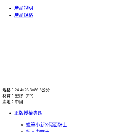
產品說明
產品規格
規格：24.4×26.3×86.3公分
材質：塑膠（PP）
產地：中國
正版授權專區
蠟筆小新X假面騎士
超人力霸王