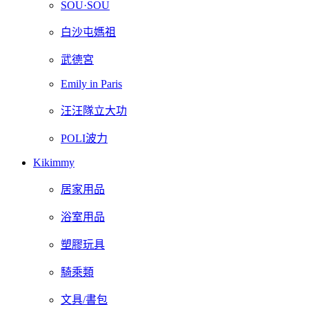
SOU·SOU
白沙屯媽祖
武德宮
Emily in Paris
汪汪隊立大功
POLI波力
Kikimmy
居家用品
浴室用品
塑膠玩具
騎乘類
文具/書包