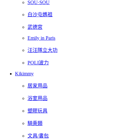
SOU·SOU
白沙屯媽祖
武德宮
Emily in Paris
汪汪隊立大功
POLI波力
Kikimmy
居家用品
浴室用品
塑膠玩具
騎乘類
文具/書包