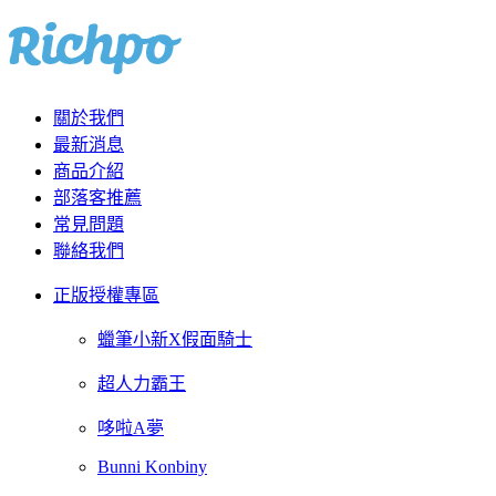
關於我們
最新消息
商品介紹
部落客推薦
常見問題
聯絡我們
正版授權專區
蠟筆小新X假面騎士
超人力霸王
哆啦A夢
Bunni Konbiny