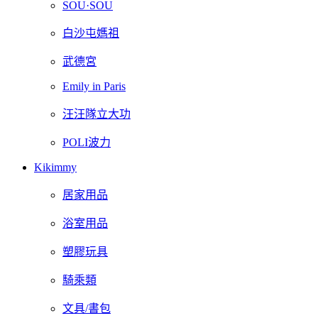
SOU·SOU
白沙屯媽祖
武德宮
Emily in Paris
汪汪隊立大功
POLI波力
Kikimmy
居家用品
浴室用品
塑膠玩具
騎乘類
文具/書包