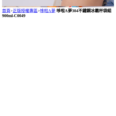
首頁
>
正版授權專區
>
哆啦A夢
哆啦A夢304不鏽鋼冰霸杯袋組
900ml-C0049