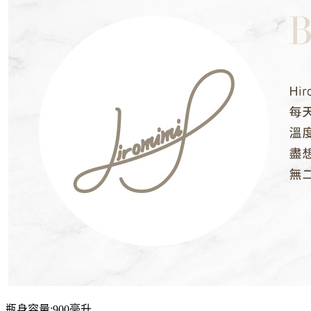
瓶身容量:900毫升