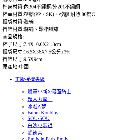
杯身材質:內304不鏽鋼/外201不鏽鋼
杯蓋材質:塑膠(PP、SK)、矽膠 耐熱:80度C
提袋材質:滌綸
掛飾材質:滌綸、聚酯纖維
商品規格:
杯子尺寸:7.4X10.6X21.3cm
提袋尺寸:16.5X36X7.5公分
±3%
掛飾尺寸:9.5X9cm
原產地:中國
正版授權專區
蠟筆小新X假面騎士
超人力霸王
哆啦A夢
Bunni Konbiny
SOU·SOU
白沙屯媽祖
武德宮
Emily in Paris Emily