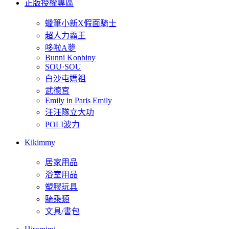
正版授權專區
蠟筆小新X假面騎士
超人力霸王
哆啦A夢
Bunni Konbiny
SOU·SOU
白沙屯媽祖
武德宮
Emily in Paris Emily
汪汪隊立大功
POLI波力
Kikimmy
居家用品
浴室用品
塑膠玩具
騎乘類
文具/書包