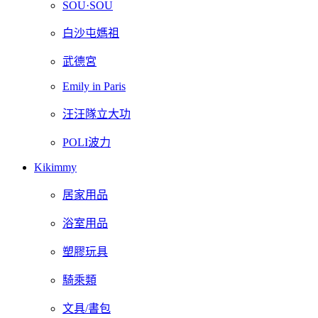
SOU·SOU
白沙屯媽祖
武德宮
Emily in Paris
汪汪隊立大功
POLI波力
Kikimmy
居家用品
浴室用品
塑膠玩具
騎乘類
文具/書包