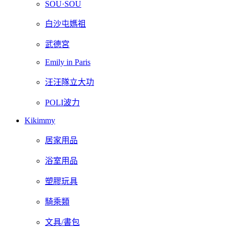
SOU·SOU
白沙屯媽祖
武德宮
Emily in Paris
汪汪隊立大功
POLI波力
Kikimmy
居家用品
浴室用品
塑膠玩具
騎乘類
文具/書包