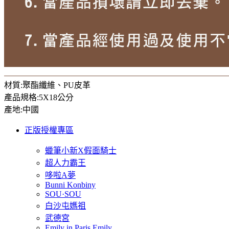
材質:聚酯纖維、PU皮革
產品規格:5X18公分
產地:中國
正版授權專區
蠟筆小新X假面騎士
超人力霸王
哆啦A夢
Bunni Konbiny
SOU·SOU
白沙屯媽祖
武德宮
Emily in Paris Emily