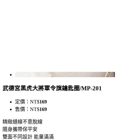
武德宮黑虎大將軍令旗鑰匙圈/MP-201
定價：
NT$
169
售價：
NT$
169
精緻縫線不意脫線
隨身攜帶保平安
雙面不同設計 能量滿滿