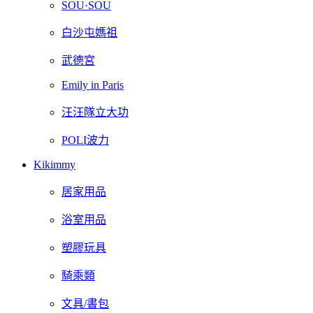
SOU·SOU
白沙屯媽祖
武德宮
Emily in Paris
汪汪隊立大功
POLI波力
Kikimmy
居家用品
浴室用品
塑膠玩具
騎乘類
文具/書包