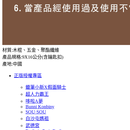
材質:木棍、五金、聚酯纖維
產品規格:9X16公分(含鑰匙扣)
產地:中國
正版授權專區
蠟筆小新X假面騎士
超人力霸王
哆啦A夢
Bunni Konbiny
SOU·SOU
白沙屯媽祖
武德宮