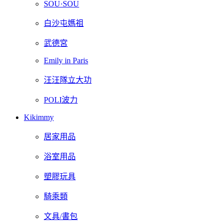
SOU·SOU
白沙屯媽祖
武德宮
Emily in Paris
汪汪隊立大功
POLI波力
Kikimmy
居家用品
浴室用品
塑膠玩具
騎乘類
文具/書包