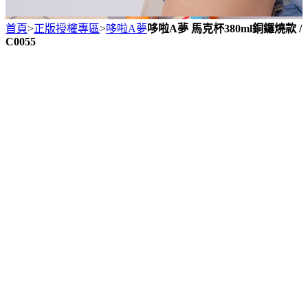
首頁
>
正版授權專區
>
哆啦A夢
哆啦A夢 馬克杯380ml銅鑼燒款 /
C0055