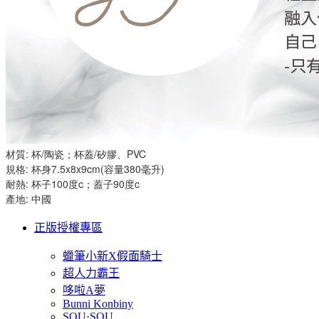
材質: 杯/陶瓷；杯蓋/矽膠、PVC
規格: 杯身7.5x8x9cm(容量380毫升)
耐熱: 杯子100度c；蓋子90度c
產地: 中國
正版授權專區
蠟筆小新X假面騎士
超人力霸王
哆啦A夢
Bunni Konbiny
SOU·SOU