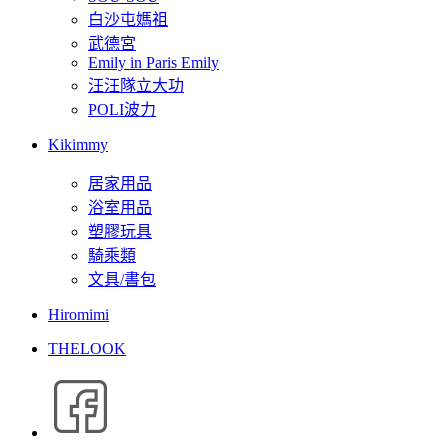
白沙屯媽祖
武德宮
Emily in Paris Emily
汪汪隊立大功
POLI波力
Kikimmy
居家用品
浴室用品
塑膠玩具
騎乘類
文具/書包
Hiromimi
THELOOK