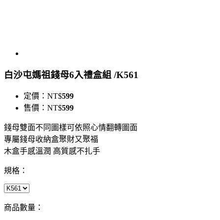
白沙屯媽祖錢母6入禮盒組 /K561
定價：
NT$
599
售價：
NT$
599
錢母雙面不同圖樣可依照心情翻轉圖面
專屬錢母收納盒聚財又聚福
木盒手感溫潤 高質感不扎手
規格：
商品數量：