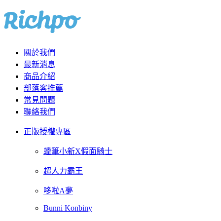
關於我們
最新消息
商品介紹
部落客推薦
常見問題
聯絡我們
正版授權專區
蠟筆小新X假面騎士
超人力霸王
哆啦A夢
Bunni Konbiny