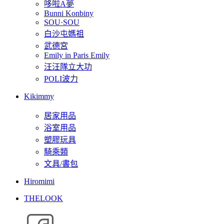
哆啦A夢
Bunni Konbiny
SOU·SOU
白沙屯媽祖
武德宮
Emily in Paris Emily
汪汪隊立大功
POLI波力
Kikimmy
居家用品
浴室用品
塑膠玩具
騎乘類
文具/書包
Hiromimi
THELOOK