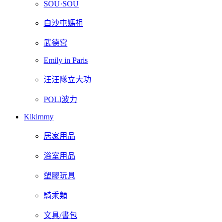
SOU·SOU
白沙屯媽祖
武德宮
Emily in Paris
汪汪隊立大功
POLI波力
Kikimmy
居家用品
浴室用品
塑膠玩具
騎乘類
文具/書包