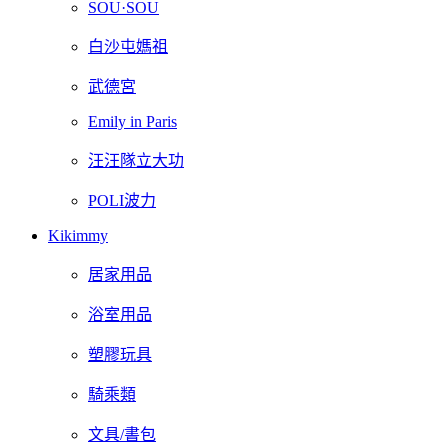
SOU·SOU
白沙屯媽祖
武德宮
Emily in Paris
汪汪隊立大功
POLI波力
Kikimmy
居家用品
浴室用品
塑膠玩具
騎乘類
文具/書包