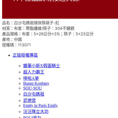
品名：白沙屯媽祖環保筷袋子-紅
材質：
布套：聚酯纖維/筷子：304不鏽鋼
產品規格：
布套：5×26公分±3%；筷子：5×23公分
產地：中國
授權碼：113071
正版授權專區
蠟筆小新X假面騎士
超人力霸王
哆啦A夢
Bunni Konbiny
SOU·SOU
白沙屯媽祖
武德宮
Emily in Paris Emily
汪汪隊立大功
POLI波力