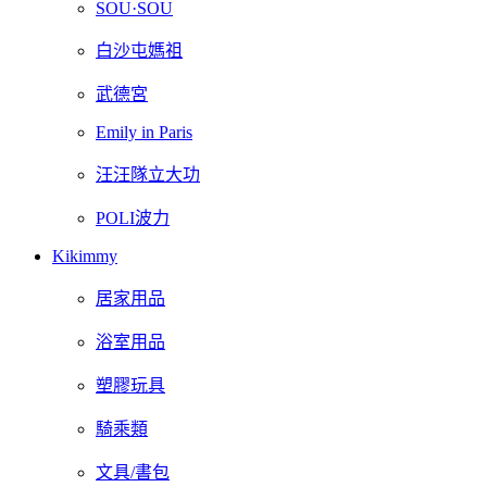
SOU·SOU
白沙屯媽祖
武德宮
Emily in Paris
汪汪隊立大功
POLI波力
Kikimmy
居家用品
浴室用品
塑膠玩具
騎乘類
文具/書包