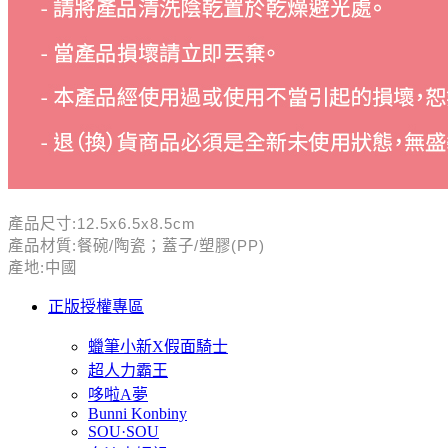
產品尺寸:12.5x6.5x8.5cm
產品材質:餐碗/陶瓷；蓋子/塑膠(PP)
產地:中國
正版授權專區
蠟筆小新X假面騎士
超人力霸王
哆啦A夢
Bunni Konbiny
SOU·SOU