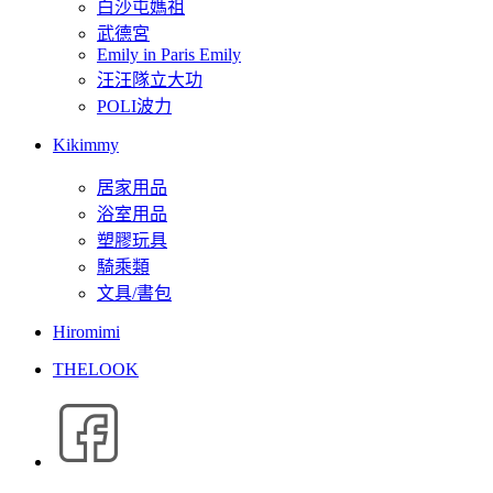
白沙屯媽祖
武德宮
Emily in Paris Emily
汪汪隊立大功
POLI波力
Kikimmy
居家用品
浴室用品
塑膠玩具
騎乘類
文具/書包
Hiromimi
THELOOK