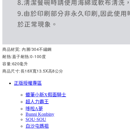
商品材質; 內層/304不鏽鋼
耐熱:蓋子耐熱:0-100度
容量:620毫升
商品尺寸:長18X寬13.5X高8公分
正版授權專區
蠟筆小新X假面騎士
超人力霸王
哆啦A夢
Bunni Konbiny
SOU·SOU
白沙屯媽祖