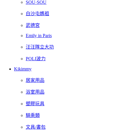
SOU·SOU
白沙屯媽祖
武德宮
Emily in Paris
汪汪隊立大功
POLI波力
Kikimmy
居家用品
浴室用品
塑膠玩具
騎乘類
文具/書包