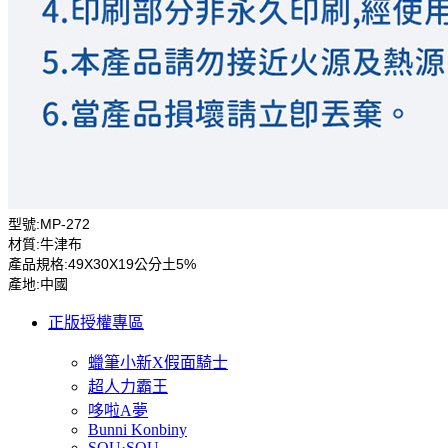
型號:MP-272
材質:牛津布
產品規格:49X30X19公分土5%
產地:中國
正版授權專區
蠟筆小新X假面騎士
超人力霸王
哆啦A夢
Bunni Konbiny
SOU·SOU