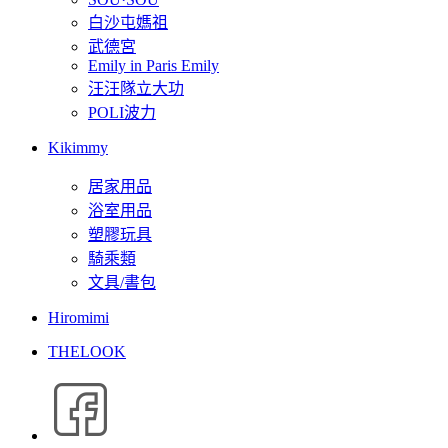
白沙屯媽祖
武德宮
Emily in Paris Emily
汪汪隊立大功
POLI波力
Kikimmy
居家用品
浴室用品
塑膠玩具
騎乘類
文具/書包
Hiromimi
THELOOK