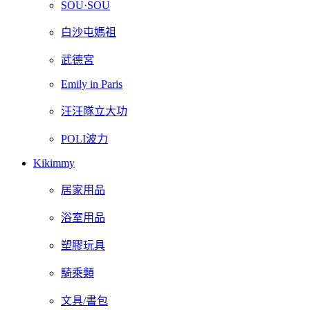
SOU·SOU
白沙屯媽祖
武德宮
Emily in Paris
汪汪隊立大功
POLI波力
Kikimmy
居家用品
浴室用品
塑膠玩具
騎乘類
文具/書包