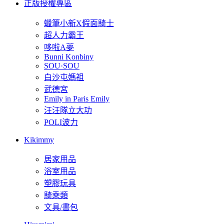
正版授權專區
蠟筆小新X假面騎士
超人力霸王
哆啦A夢
Bunni Konbiny
SOU·SOU
白沙屯媽祖
武德宮
Emily in Paris Emily
汪汪隊立大功
POLI波力
Kikimmy
居家用品
浴室用品
塑膠玩具
騎乘類
文具/書包