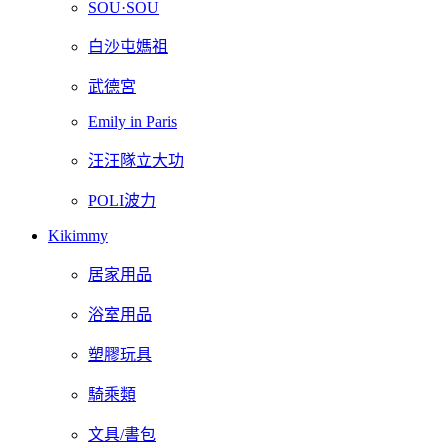
SOU·SOU
白沙屯媽祖
武德宮
Emily in Paris
汪汪隊立大功
POLI波力
Kikimmy
居家用品
浴室用品
塑膠玩具
騎乘類
文具/書包