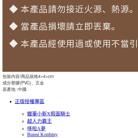
包裝內容/商品規格4×4×cm
成分塑膠(PVC)、五金
原產地 :中國
正版授權專區
蠟筆小新X假面騎士
超人力霸王
哆啦A夢
Bunni Konbiny