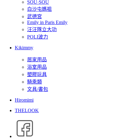
SOU·SOU
白沙屯媽祖
武德宮
Emily in Paris Emily
汪汪隊立大功
POLI波力
Kikimmy
居家用品
浴室用品
塑膠玩具
騎乘類
文具/書包
Hiromimi
THELOOK