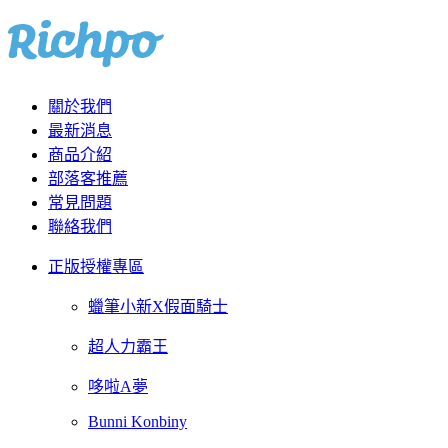
關於我們
最新消息
商品介紹
部落客推薦
常見問題
聯絡我們
正版授權專區
蠟筆小新X假面騎士
超人力霸王
哆啦A夢
Bunni Konbiny