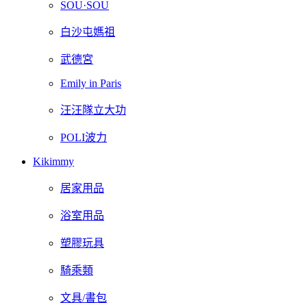
SOU·SOU
白沙屯媽祖
武德宮
Emily in Paris
汪汪隊立大功
POLI波力
Kikimmy
居家用品
浴室用品
塑膠玩具
騎乘類
文具/書包