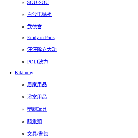
SOU·SOU
白沙屯媽祖
武德宮
Emily in Paris
汪汪隊立大功
POLI波力
Kikimmy
居家用品
浴室用品
塑膠玩具
騎乘類
文具/書包