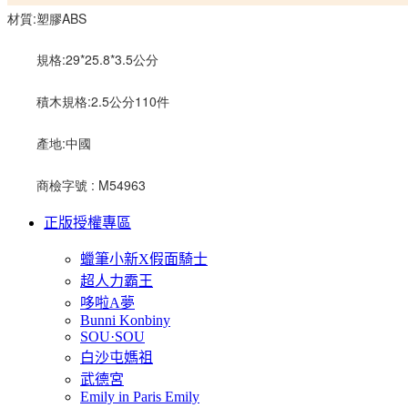
材質:塑膠ABS
	規格:29*25.8*3.5公分
	積木規格:2.5公分110件
	產地:中國
	商檢字號 : M54963
正版授權專區
蠟筆小新X假面騎士
超人力霸王
哆啦A夢
Bunni Konbiny
SOU·SOU
白沙屯媽祖
武德宮
Emily in Paris Emily