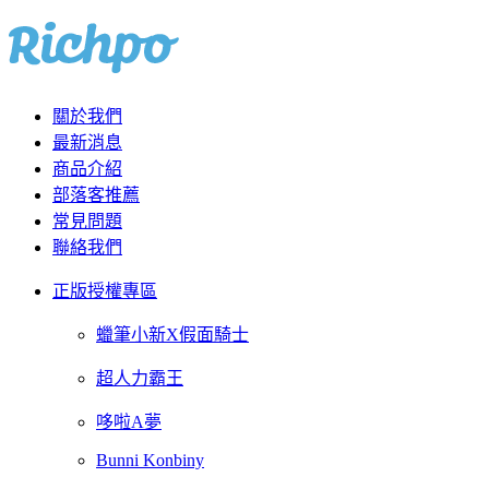
關於我們
最新消息
商品介紹
部落客推薦
常見問題
聯絡我們
正版授權專區
蠟筆小新X假面騎士
超人力霸王
哆啦A夢
Bunni Konbiny