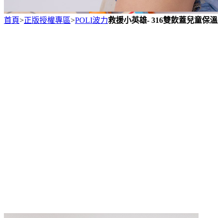
首頁
>
正版授權專區
>
POLI波力
救援小英雄- 316雙飲蓋兒童保溫瓶42