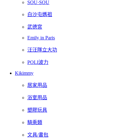
SOU·SOU
白沙屯媽祖
武德宮
Emily in Paris
汪汪隊立大功
POLI波力
Kikimmy
居家用品
浴室用品
塑膠玩具
騎乘類
文具/書包