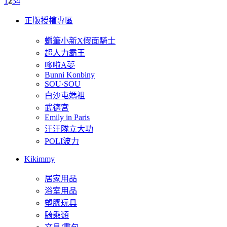
1
2
3
4
正版授權專區
蠟筆小新X假面騎士
超人力霸王
哆啦A夢
Bunni Konbiny
SOU·SOU
白沙屯媽祖
武德宮
Emily in Paris
汪汪隊立大功
POLI波力
Kikimmy
居家用品
浴室用品
塑膠玩具
騎乘類