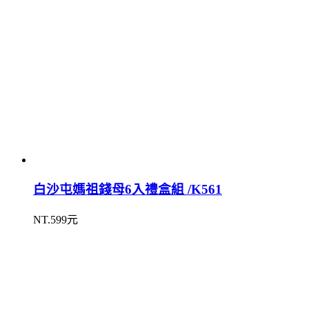
白沙屯媽祖錢母6入禮盒組 /K561
NT.599元