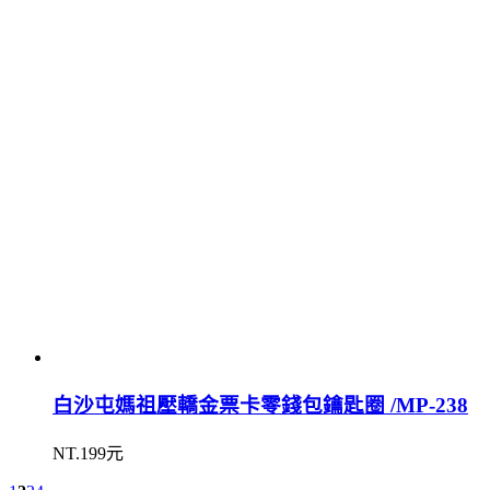
白沙屯媽祖壓轎金票卡零錢包鑰匙圈 /MP-238
NT.199元