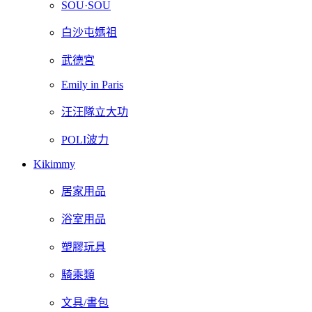
SOU·SOU
白沙屯媽祖
武德宮
Emily in Paris
汪汪隊立大功
POLI波力
Kikimmy
居家用品
浴室用品
塑膠玩具
騎乘類
文具/書包