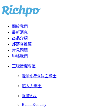
關於我們
最新消息
商品介紹
部落客推薦
常見問題
聯絡我們
正版授權專區
蠟筆小新X假面騎士
超人力霸王
哆啦A夢
Bunni Konbiny