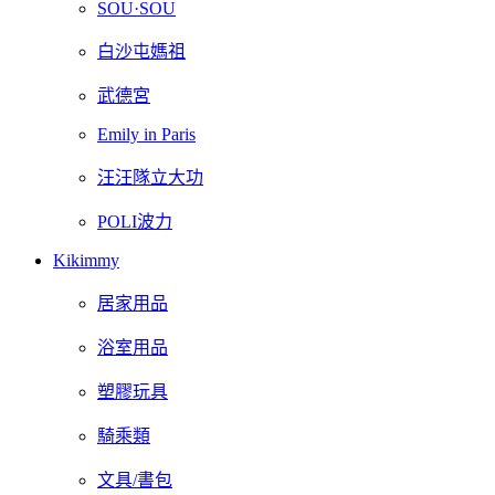
SOU·SOU
白沙屯媽祖
武德宮
Emily in Paris
汪汪隊立大功
POLI波力
Kikimmy
居家用品
浴室用品
塑膠玩具
騎乘類
文具/書包