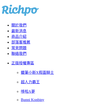
關於我們
最新消息
商品介紹
部落客推薦
常見問題
聯絡我們
正版授權專區
蠟筆小新X假面騎士
超人力霸王
哆啦A夢
Bunni Konbiny