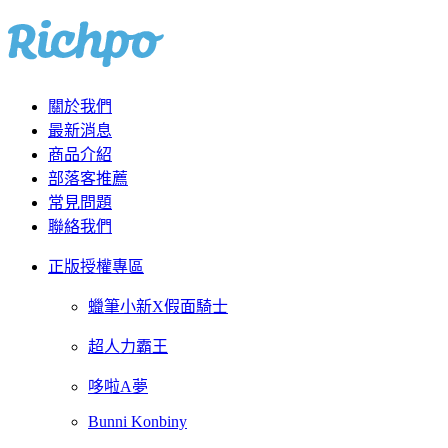
關於我們
最新消息
商品介紹
部落客推薦
常見問題
聯絡我們
正版授權專區
蠟筆小新X假面騎士
超人力霸王
哆啦A夢
Bunni Konbiny