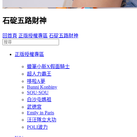
石碇五路財神
回首頁
正版授權專區
石碇五路財神
正版授權專區
蠟筆小新X假面騎士
超人力霸王
哆啦A夢
Bunni Konbiny
SOU·SOU
白沙屯媽祖
武德宮
Emily in Paris
汪汪隊立大功
POLI波力