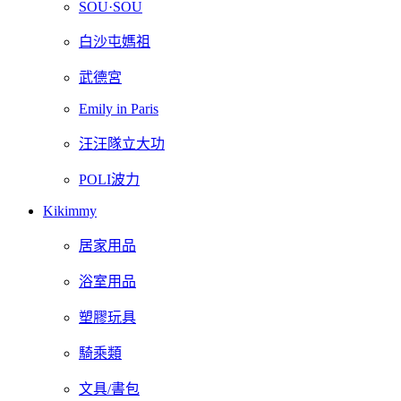
SOU·SOU
白沙屯媽祖
武德宮
Emily in Paris
汪汪隊立大功
POLI波力
Kikimmy
居家用品
浴室用品
塑膠玩具
騎乘類
文具/書包