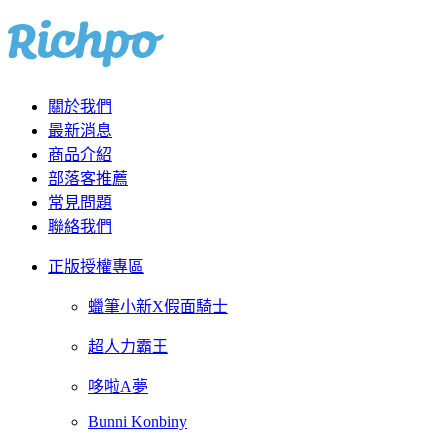
關於我們
最新消息
商品介紹
部落客推薦
常見問題
聯絡我們
正版授權專區
蠟筆小新X假面騎士
超人力霸王
哆啦A夢
Bunni Konbiny