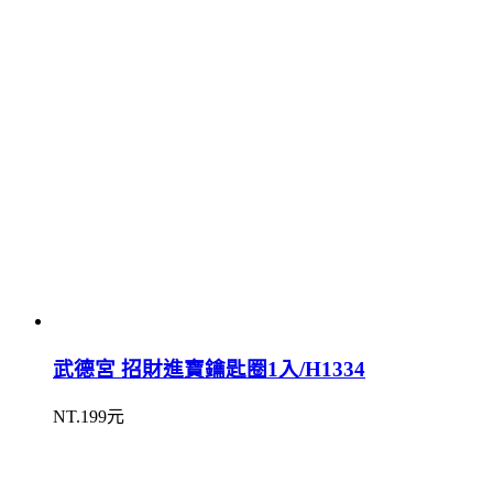
武德宮 招財進寶鑰匙圈1入/H1334
NT.199元