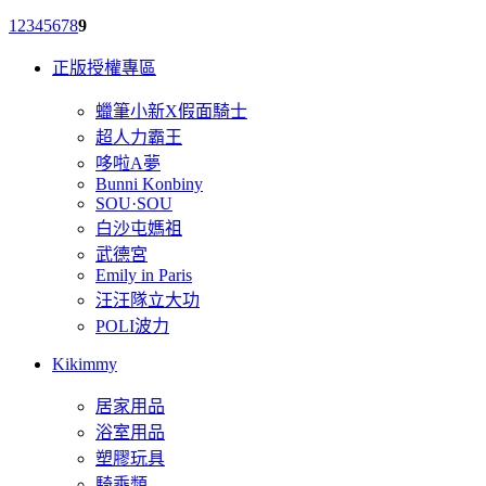
1
2
3
4
5
6
7
8
9
正版授權專區
蠟筆小新X假面騎士
超人力霸王
哆啦A夢
Bunni Konbiny
SOU·SOU
白沙屯媽祖
武德宮
Emily in Paris
汪汪隊立大功
POLI波力
Kikimmy
居家用品
浴室用品
塑膠玩具
騎乘類