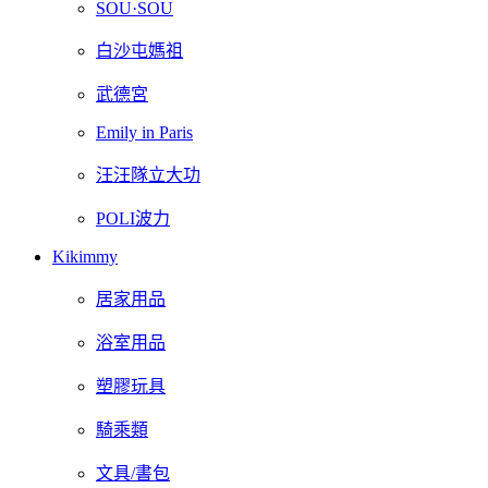
SOU·SOU
白沙屯媽祖
武德宮
Emily in Paris
汪汪隊立大功
POLI波力
Kikimmy
居家用品
浴室用品
塑膠玩具
騎乘類
文具/書包